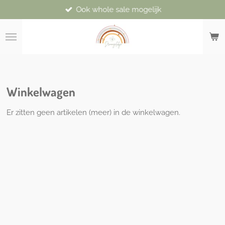
Ook whole sale mogelijk
Ga
direct
naar
de
hoofdinhoud
Winkelwagen
Er zitten geen artikelen (meer) in de winkelwagen.